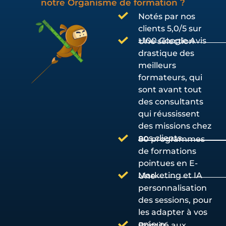
notre Organisme de formation ?
Notés par nos
clients 5,0/5 sur
+100 Google Avis
Une sélection
drastique des
meilleurs
formateurs, qui
sont avant tout
des consultants
qui réussissent
des missions chez
nos clients
80 programmes
de formations
pointues en E-
Marketing et IA
Une
personnalisation
des sessions, pour
les adapter à vos
enjeux
Priorité aux