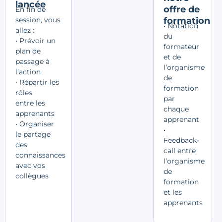
lancée
offre de
En fin de
session, vous
formation
• Notation
allez :
du
• Prévoir un
formateur
plan de
et de
passage à
l’organisme
l’action
de
•
Répartir les
formation
rôles
par
entre
les
chaque
apprenants
apprenant
• Organiser
•
le partage
Feedback-
des
call entre
connaissances
l’organisme
avec vos
de
collègues
formation
et les
apprenants