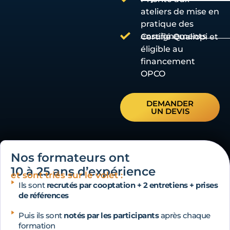
ateliers de mise en
pratique des
enseignements
Certifié Qualiopi et
éligible au
financement
OPCO
DEMANDER
UN DEVIS
Nos formateurs ont
10 à 25 ans d’expérience
et sont triés sur le volet :
Ils sont
recrutés par cooptation + 2 entretiens + prises
de références
Puis ils sont
notés par les participants
après chaque
formation