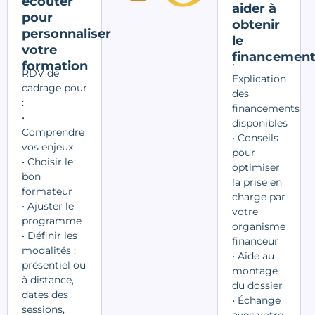
écouter
aider à
pour
obtenir
personnaliser
le
votre
financemen
•
formation
RDV de
Explication
cadrage pour
des
:
financements
•
disponibles
Comprendre
• Conseils
vos enjeux
pour
• Choisir le
optimiser
bon
la prise en
formateur
charge par
• Ajuster le
votre
programme
organisme
• Définir les
financeur
modalités :
• Aide au
présentiel ou
montage
à distance,
du dossier
dates des
• Échange
sessions,
avec votre