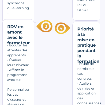
synchrone
RH ou
ou e-learning
OPCO
…
RDV en
Priorité
amont
à la
avec le
mise en
formateur
pratique
• Écouter les
attentes des
pendant
apprenants
la
• Évaluer
formation
• Étude de
leurs niveaux
nombreux
• Affiner le
cas
programme
concrets
avec eux
• Ateliers
•
de mise en
Personnaliser
application
les cas
des
d’usages et
connaissances
ateliers de