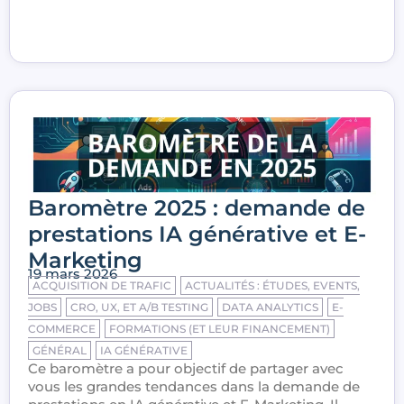
Baromètre 2025 : demande de
prestations IA générative et E-
Marketing
19 mars 2026
ACQUISITION DE TRAFIC
ACTUALITÉS : ÉTUDES, EVENTS,
JOBS
CRO, UX, ET A/B TESTING
DATA ANALYTICS
E-
COMMERCE
FORMATIONS (ET LEUR FINANCEMENT)
GÉNÉRAL
IA GÉNÉRATIVE
Ce baromètre a pour objectif de partager avec
vous les grandes tendances dans la demande de