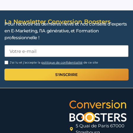
La Newsletter Conversion Boosters
Pour recevoir les dernières news et nos conseils d’experts
en E-Marketing, l’IA générative, et Formation
professionnelle !
J'ai lu et j'accepte la
politique de confidentialité
de ce site
S'INSCRIRE
5 Quai de Paris 67000
Strasbourg