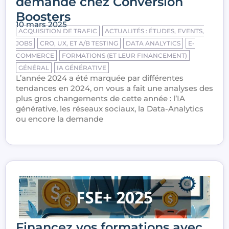
demande chez Conversion
Boosters
10 mars 2025
ACQUISITION DE TRAFIC
ACTUALITÉS : ÉTUDES, EVENTS,
JOBS
CRO, UX, ET A/B TESTING
DATA ANALYTICS
E-
COMMERCE
FORMATIONS (ET LEUR FINANCEMENT)
GÉNÉRAL
IA GÉNÉRATIVE
L’année 2024 a été marquée par différentes
tendances en 2024, on vous a fait une analyses des
plus gros changements de cette année : l’IA
générative, les réseaux sociaux, la Data-Analytics
ou encore la demande
Financez vos formations avec