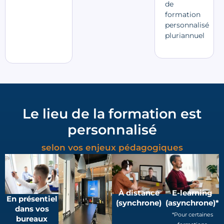
de
formation
personnalisé
pluriannuel
Le lieu de la formation est
personnalisé
selon vos enjeux pédagogiques
À distance
E-learning
En présentiel
(synchrone)
(asynchrone)*
dans vos
*Pour certaines
bureaux