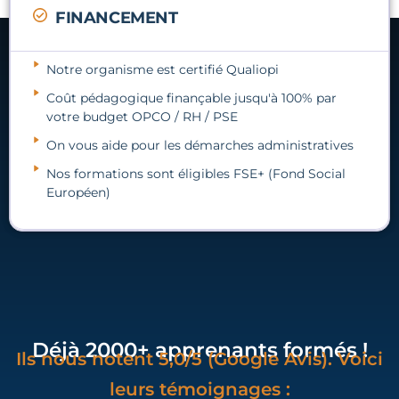
FINANCEMENT
Notre organisme est certifié Qualiopi
Coût pédagogique finançable jusqu'à 100% par
votre budget OPCO / RH / PSE
On vous aide pour les démarches administratives
Nos formations sont éligibles FSE+ (Fond Social
Européen)
Déjà 2000+ apprenants formés !
Ils nous notent 5,0/5 (Google Avis). Voici
leurs témoignages :