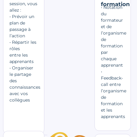
session, vous
formation
• Notation
allez :
du
• Prévoir un
formateur
plan de
et de
passage à
l’organisme
l’action
de
•
Répartir les
formation
rôles
par
entre
les
chaque
apprenants
apprenant
• Organiser
•
le partage
Feedback-
des
call entre
connaissances
l’organisme
avec vos
de
collègues
formation
et les
apprenants