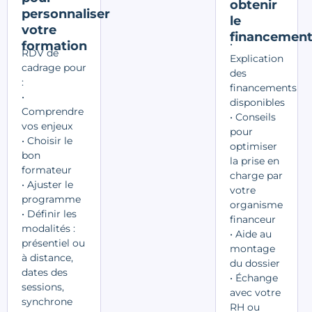
obtenir
personnaliser
le
votre
financemen
•
formation
RDV de
Explication
cadrage pour
des
:
financements
•
disponibles
Comprendre
• Conseils
vos enjeux
pour
• Choisir le
optimiser
bon
la prise en
formateur
charge par
• Ajuster le
votre
programme
organisme
• Définir les
financeur
modalités :
• Aide au
présentiel ou
montage
à distance,
du dossier
dates des
• Échange
sessions,
avec votre
synchrone
RH ou