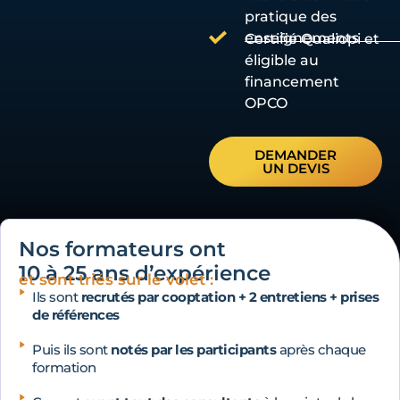
pratique des
enseignements
Certifié Qualiopi et
éligible au
financement
OPCO
DEMANDER
UN DEVIS
Nos formateurs ont
10 à 25 ans d’expérience
et sont triés sur le volet :
Ils sont
recrutés par cooptation + 2 entretiens + prises
de références
Puis ils sont
notés par les participants
après chaque
formation