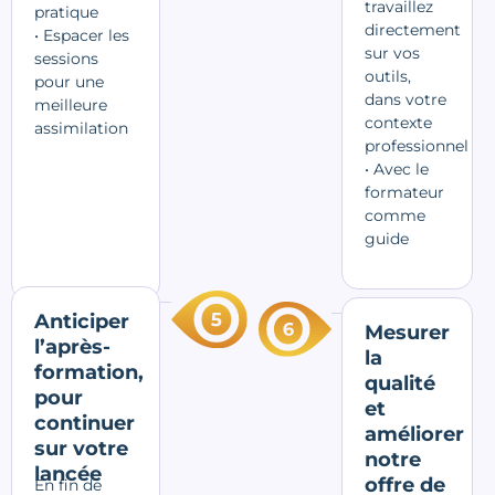
travaillez
pratique
directement
• Espacer les
sur vos
sessions
outils,
pour une
dans votre
meilleure
contexte
assimilation
professionnel
• Avec le
formateur
comme
guide
Anticiper
Mesurer
l’après-
la
formation,
qualité
pour
et
continuer
améliorer
sur votre
notre
lancée
offre de
En fin de