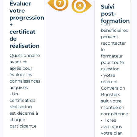
Évaluer
Suivi
votre
post-
progression
formation
• Les
+
bénéficiaires
certificat
peuvent
de
recontacter
réalisation
•
le
Questionnaire
formateur
avant et
pour toute
après pour
question
évaluer les
• Votre
connaissances
référent
acquises
Conversion
• Un
Boosters
certificat de
suit votre
réalisation
montée en
est décerné à
compétence
chaque
• Il crée
participant.e
avec vous
votre plan