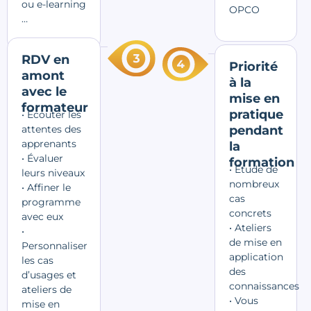
ou e-learning
OPCO
…
RDV en
Priorité
amont
à la
avec le
mise en
formateur
pratique
• Écouter les
attentes des
pendant
apprenants
la
• Évaluer
formation
• Étude de
leurs niveaux
nombreux
• Affiner le
cas
programme
concrets
avec eux
• Ateliers
•
de mise en
Personnaliser
application
les cas
des
d’usages et
connaissances
ateliers de
• Vous
mise en