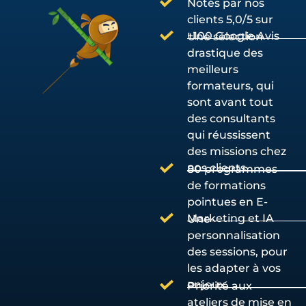
Notés par nos
clients 5,0/5 sur
+100 Google Avis
Une sélection
drastique des
meilleurs
formateurs, qui
sont avant tout
des consultants
qui réussissent
des missions chez
nos clients
80 programmes
de formations
pointues en E-
Marketing et IA
Une
personnalisation
des sessions, pour
les adapter à vos
enjeux
Priorité aux
ateliers de mise en