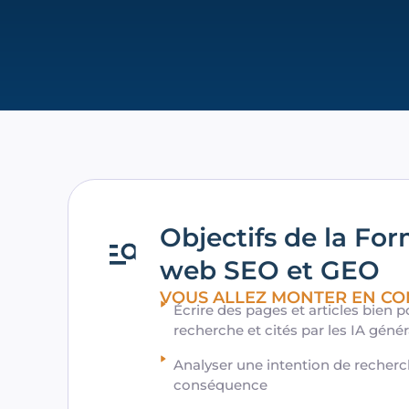
Objectifs de la Fo
web SEO​ et GEO
VOUS ALLEZ MONTER EN CO
Écrire des pages et articles bien 
recherche et cités par les IA génér
Analyser une intention de recherc
conséquence