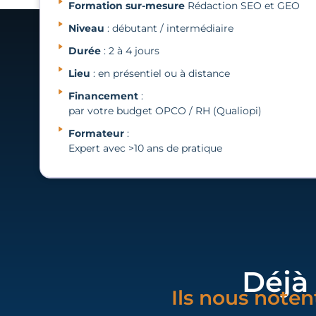
Formation sur-mesure
Rédaction SEO et GEO
Niveau
: débutant / intermédiaire
Durée
: 2 à 4 jours
Lieu
: en présentiel ou à distance
Financement
:
par votre budget OPCO / RH (Qualiopi)
Formateur
:
Expert avec >10 ans de pratique
Déjà
Ils nous noten