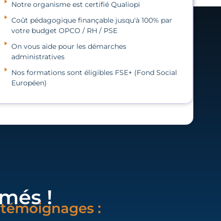
Notre organisme est certifié Qualiopi
Coût pédagogique finançable jusqu'à 100% par
votre budget OPCO / RH / PSE
On vous aide pour les démarches
administratives
Nos formations sont éligibles FSE+ (Fond Social
Européen)
més !
s témoignages :