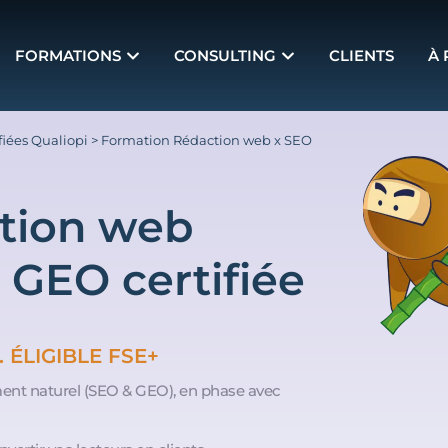
FORMATIONS
CONSULTING
CLIENTS
À
iées Qualiopi
>
Formation Rédaction web x SEO
tion web
 GEO certifiée
 ÉLIGIBLE FSE+
ent naturel (SEO & GEO), en phase avec