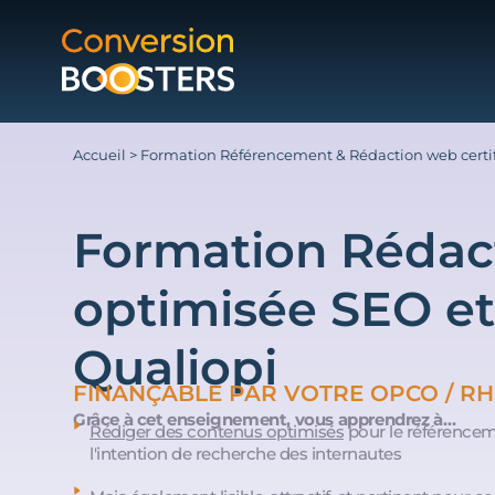
Accueil
>
Formation Référencement & Rédaction web certif
Formation Rédac
optimisée SEO et
Qualiopi
FINANÇABLE PAR VOTRE OPCO / RH.
Grâce à cet enseignement, vous apprendrez à…
Rédiger des contenus optimisés
pour le référencem
l'intention de recherche des internautes