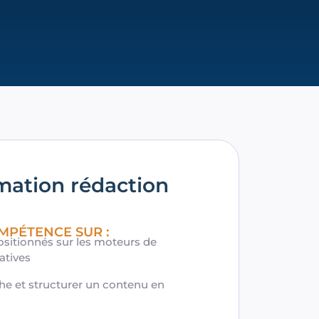
rmation rédaction
MPÉTENCE SUR :
positionnés sur les moteurs de
atives
he et structurer un contenu en