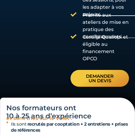
les adapter à vos
enjeux
Priorité aux
ateliers de mise en
pratique des
enseignements
Certifié Qualiopi et
éligible au
financement
OPCO
DEMANDER
UN DEVIS
Nos formateurs ont
10 à 25 ans d’expérience
et sont triés sur le volet :
Ils sont
recrutés par cooptation + 2 entretiens + prises
de références