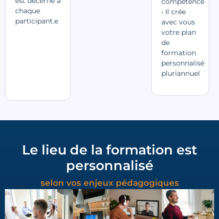
est décerné à
compétence
chaque
• Il crée
participant.e
avec vous
votre plan
de
formation
personnalisé
pluriannuel
Le lieu de la formation est
personnalisé
selon vos enjeux pédagogiques