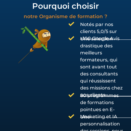
Pourquoi choisir
notre Organisme de formation ?
Notés par nos
clients 5,0/5 sur
+100 Google Avis
Une sélection
drastique des
meilleurs
formateurs, qui
sont avant tout
des consultants
qui réussissent
des missions chez
nos clients
80 programmes
de formations
pointues en E-
Marketing et IA
Une
personnalisation
des sessions, pour