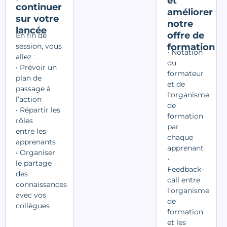
et
continuer
améliorer
sur votre
notre
lancée
offre de
En fin de
session, vous
formation
• Notation
allez :
du
• Prévoir un
formateur
plan de
et de
passage à
l’organisme
l’action
de
•
Répartir les
formation
rôles
par
entre
les
chaque
apprenants
apprenant
• Organiser
•
le partage
Feedback-
des
call entre
connaissances
l’organisme
avec vos
de
collègues
formation
et les