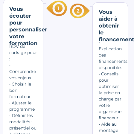
Vous
Vous
écouter
aider à
pour
obtenir
personnaliser
le
votre
financemen
•
formation
RDV de
Explication
cadrage pour
des
:
financements
•
disponibles
Comprendre
• Conseils
vos enjeux
pour
• Choisir le
optimiser
bon
la prise en
formateur
charge par
• Ajuster le
votre
programme
organisme
• Définir les
financeur
modalités :
• Aide au
présentiel ou
montage