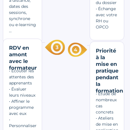
à distance,
du dossier
dates des
• Échange
sessions,
avec votre
synchrone
RH ou
ou e-learning
OPCO
…
RDV en
Priorité
amont
à la
avec le
mise en
formateur
pratique
• Écouter les
attentes des
pendant
apprenants
la
• Évaluer
formation
• Étude de
leurs niveaux
nombreux
• Affiner le
cas
programme
concrets
avec eux
• Ateliers
•
de mise en
Personnaliser