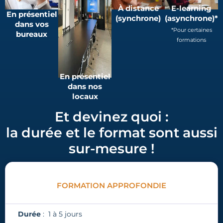
À distance
E-learning
En présentiel
(synchrone)
(asynchrone)*
dans vos
*Pour certaines
bureaux
formations
En présentiel
dans nos
locaux
Et devinez quoi :
la durée et le format sont aussi
sur-mesure !
FORMATION APPROFONDIE
Durée
: 1 à 5 jours