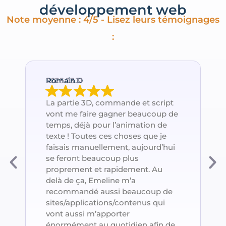
développement web
Note moyenne : 4/5 - Lisez leurs témoignages
:
Romain D
2025.03.31
La partie 3D, commande et script
vont me faire gagner beaucoup de
temps, déjà pour l’animation de
texte ! Toutes ces choses que je
faisais manuellement, aujourd’hui
se feront beaucoup plus
proprement et rapidement. Au
delà de ça, Emeline m’a
recommandé aussi beaucoup de
sites/applications/contenus qui
vont aussi m’apporter
énormément au quotidien afin de