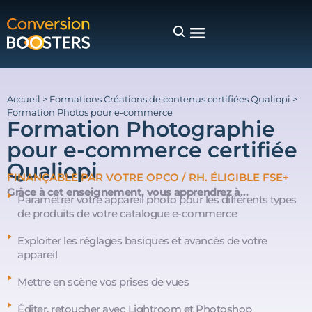
Accueil
>
Formations Créations de contenus certifiées Qualiopi
>
Formation Photos pour e-commerce
Formation Photographie
pour e-commerce certifiée
Qualiopi
FINANÇABLE PAR VOTRE OPCO / RH. ÉLIGIBLE FSE+
Grâce à cet enseignement, vous apprendrez à…
Paramétrer votre appareil photo pour les différents types
de produits de votre catalogue e-commerce
Exploiter les réglages basiques et avancés de votre
appareil
Mettre en scène vos prises de vues
Éditer, retoucher avec Lightroom et Photoshop