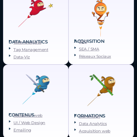
ACQUISITION
DATA-ANALYTICS
SEO
Web Analytics
SEA / SMA
Tag Management
Réseaux Sociaux
Data-Viz
CONTENUS
FORMATIONS
Rédaction web
Conversion
UI / Web Design
Data Analytics
Emailing
Acquisition web