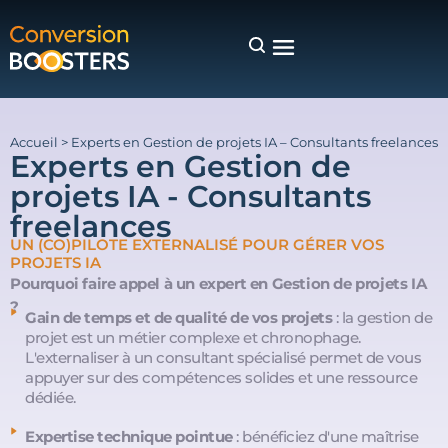
Accueil
>
Experts en Gestion de projets IA – Consultants freelances
Experts en Gestion de
projets IA - Consultants
freelances
UN (CO)PILOTE EXTERNALISÉ POUR GÉRER VOS
PROJETS IA
Pourquoi faire appel à un expert en Gestion de projets IA
?
Gain de temps et de qualité de vos projets
: la gestion de
projet est un métier complexe et chronophage.
L'externaliser à un consultant spécialisé permet de vous
appuyer sur des compétences solides et une ressource
dédiée.
Expertise technique pointue
: bénéficiez d'une maîtrise