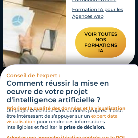
Formation IA pour les
Agences web
VOIR TOUTES
NOS
FORMATIONS
IA
Conseil de l'expert :
Comment réussir la mise en
oeuvre de votre projet
d'intelligence artificielle ?
Prioriser la qualité des données et la visualisation
Un projet IA échoue sans données propres. Il peut
être intéressant de s’appuyer sur un
expert data
visualisation
pour rendre ces informations
intelligibles et faciliter la
prise de décision
.
Adopter une approche itérative centrée sur le ROI