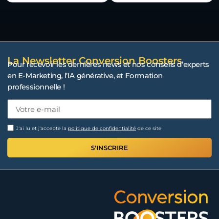
La Newsletter Conversion Boosters
Pour recevoir les dernières news et nos conseils d’experts
en E-Marketing, l’IA générative, et Formation
professionnelle !
J'ai lu et j'accepte la
politique de confidentialité
de ce site
S'INSCRIRE