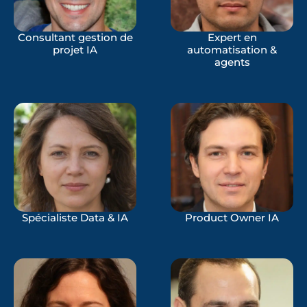
Consultant gestion de
Expert en
projet IA
automatisation &
agents
Spécialiste Data & IA
Product Owner IA