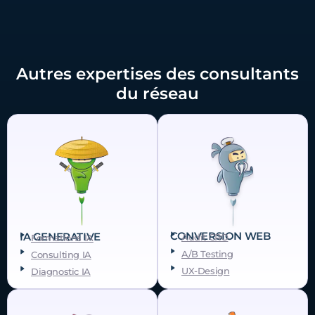
Autres expertises des consultants
du réseau
CONVERSION WEB
IA GENERATIVE
Audit CRO
Formations IA
A/B Testing
Consulting IA
UX-Design
Diagnostic IA