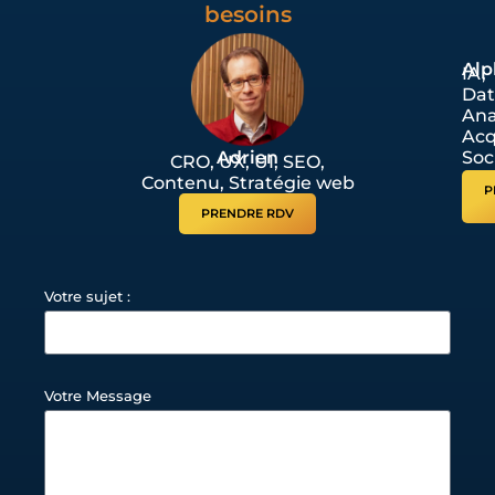
besoins
Alp
IA,
Dat
Ana
Acq
Adrien
Soc
CRO, UX, UI, SEO,
Contenu, Stratégie web
P
PRENDRE RDV
Votre sujet :
Votre Message