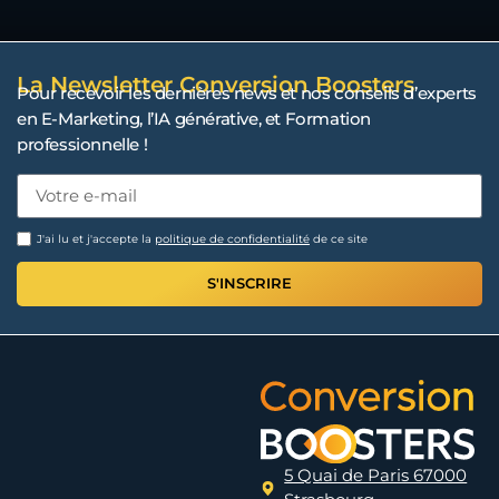
La Newsletter Conversion Boosters
Pour recevoir les dernières news et nos conseils d’experts
en E-Marketing, l’IA générative, et Formation
professionnelle !
J'ai lu et j'accepte la
politique de confidentialité
de ce site
S'INSCRIRE
5 Quai de Paris 67000