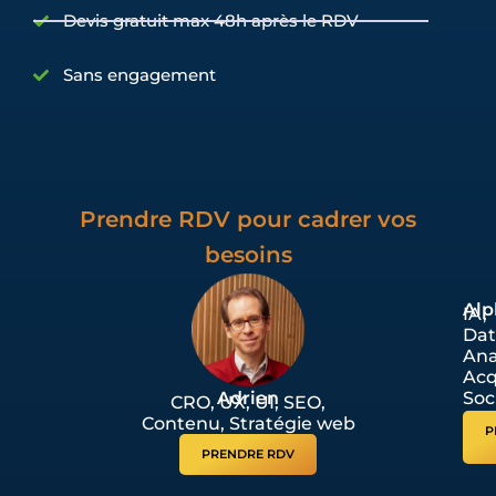
Devis gratuit max 48h après le RDV
Sans engagement
Prendre RDV pour cadrer vos
besoins
Alp
IA,
Dat
Ana
Acq
Adrien
Soc
CRO, UX, UI, SEO,
Contenu, Stratégie web
P
PRENDRE RDV