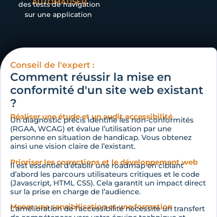
AUTOMATISER
des tests de navigation
sur une application
Conseil de l'expert :
Comment réussir la mise en
conformité d'un site web existant
?
Réaliser une étude et un audit accessibilité
Un diagnostic précis identifie les non-conformités
(RGAA, WCAG) et évalue l’utilisation par une
personne en situation de handicap. Vous obtenez
ainsi une vision claire de l’existant.
Prioriser les corrections et le développement web
Il est essentiel d’établir une roadmap en ciblant
d’abord les parcours utilisateurs critiques et le code
(Javascript, HTML CSS). Cela garantit un impact direct
sur la prise en charge de l’audience.
Mener une sensibilisation et une formation
L’amélioration de l’accessibilité nécessite un transfert