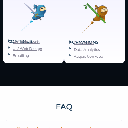
CONTENUS
FORMATIONS
Rédaction web
Conversion
UI / Web Design
Data Analytics
Emailing
Acquisition web
FAQ