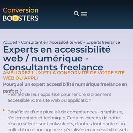
Accueil
>
Consultant en Accessibilité web – Experts freelance
Experts en accessibilité
web / numérique -
Consultants freelance
AMÉLIOREZ L'UX ET LA CONFORMITÉ DE VOTRE SITE
WEB OU APPLI
Pourquoi un expert accessibilité numérique freelance en
renfort ?
Profitez de leur expertise pour rendre rapidement
accessible votre site web ou application
Bénéficiez d'une pluralité de compétences - graphique,
réglementaire et technique. Certains experts de notre
réseau sélectif sont polyvalents, d'autres font partie d'un
collectif ou d'une agence spécialisée en accessibilité web