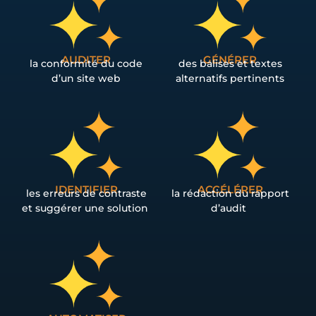
AUDITER
GÉNÉRER
la conformité du code
des balises et textes
d’un site web
alternatifs pertinents
IDENTIFIER
ACCÉLÉRER
les erreurs de contraste
la rédaction du rapport
et suggérer une solution
d’audit