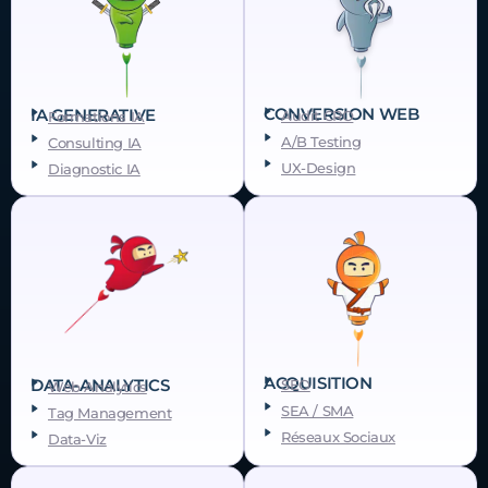
CONVERSION WEB
IA GENERATIVE
Audit CRO
Formations IA
A/B Testing
Consulting IA
UX-Design
Diagnostic IA
ACQUISITION
DATA-ANALYTICS
SEO
Web Analytics
SEA / SMA
Tag Management
Réseaux Sociaux
Data-Viz