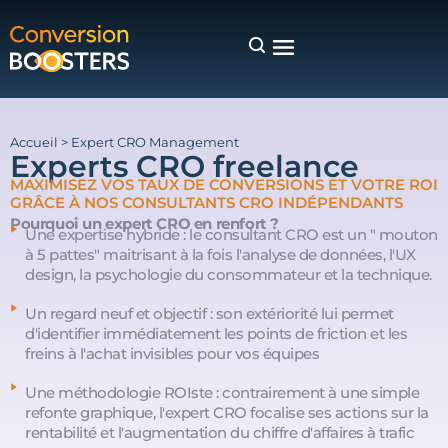
Accueil
>
Expert CRO Management
Experts CRO freelance
MAXIMISEZ VOS TAUX DE CONVERSIONS ET VOTRE ROI
GRÂCE À NOS CONSULTANTS CRO INDÉPENDANTS
Pourquoi un expert CRO en renfort ?
Une expertise hybride : le consultant CRO est un " mouton
à 5 pattes" maitrisant à la fois l'analyse de données, l'UX
design, la psychologie du consommateur et la technique.
Un regard neuf et objectif : son extériorité lui permet
d'identifier immédiatement les points de friction et les
freins à l'achat invisibles pour vos équipes
Une méthodologie ROIste : contrairement à une simple
refonte graphique, l'expert CRO focalise ses actions sur la
rentabilité et l'augmentation du chiffre d'affaires à trafic