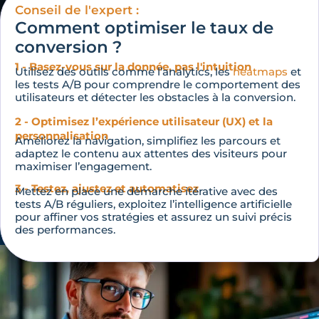
Conseil de l'expert :
Comment optimiser le taux de
conversion ?
1 - Basez-vous sur la donnée, pas l'intuition
Utilisez des outils comme l’analytics, les
heatmaps
et
les tests A/B pour comprendre le comportement des
utilisateurs et détecter les obstacles à la conversion.
2 - Optimisez l’expérience utilisateur (UX) et la
personnalisation
Améliorez la navigation, simplifiez les parcours et
adaptez le contenu aux attentes des visiteurs pour
maximiser l’engagement.
3 - Testez, ajustez et automatisez
Mettez en place une démarche itérative avec des
tests A/B réguliers, exploitez l’intelligence artificielle
pour affiner vos stratégies et assurez un suivi précis
des performances.