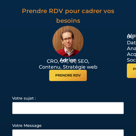
Prendre RDV pour cadrer vos
besoins
Alp
IA,
Dat
Ana
Acq
Adrien
Soc
CRO, UX, UI, SEO,
Contenu, Stratégie web
P
PRENDRE RDV
Votre sujet :
Votre Message