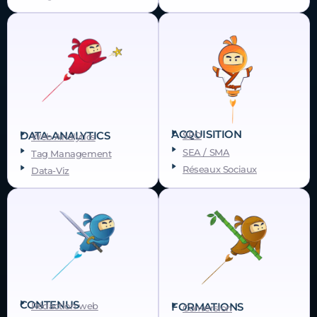
ACQUISITION
DATA-ANALYTICS
SEO
Web Analytics
SEA / SMA
Tag Management
Réseaux Sociaux
Data-Viz
CONTENUS
FORMATIONS
Rédaction web
Conversion