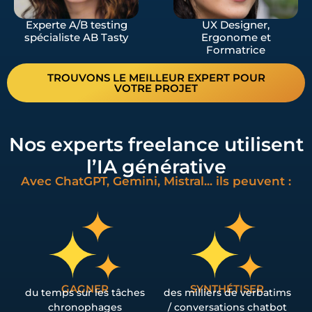
Experte A/B testing
UX Designer,
spécialiste AB Tasty
Ergonome et
Formatrice
TROUVONS LE MEILLEUR EXPERT POUR
VOTRE PROJET
Nos experts freelance utilisent
l’IA générative
Avec ChatGPT, Gemini, Mistral... ils peuvent :
GAGNER
SYNTHÉTISER
du temps sur les tâches
des milliers de verbatims
chronophages
/ conversations chatbot