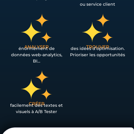
ou service client
ANALYSER
TROUVER
énormément de
des idées d’optimisation.
données web-analytics,
Prioriser les opportunités
BI…
CRÉER
facilement des textes et
visuels à A/B Tester