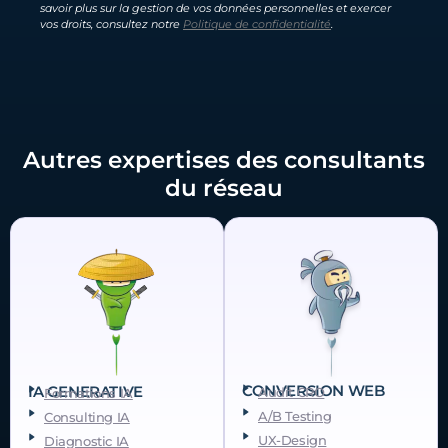
savoir plus sur la gestion de vos données personnelles et exercer
vos droits, consultez notre
Politique de confidentialité
.
Autres expertises des consultants
du réseau
CONVERSION WEB
IA GENERATIVE
Audit CRO
Formations IA
A/B Testing
Consulting IA
UX-Design
Diagnostic IA