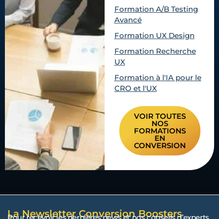
Formation A/B Testing
Avancé
Formation UX Design
Formation Recherche
UX
Formation à l'IA pour le
CRO et l'UX
VOIR TOUTES
NOS
FORMATIONS
EN
CONVERSION
La Newsletter Conversion Boosters
Pour recevoir les dernières news et nos conseils d’experts