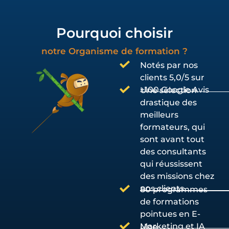
Pourquoi choisir
notre Organisme de formation ?
Notés par nos
clients 5,0/5 sur
+100 Google Avis
Une sélection
drastique des
meilleurs
formateurs, qui
sont avant tout
des consultants
qui réussissent
des missions chez
nos clients
80 programmes
de formations
pointues en E-
Marketing et IA
Une