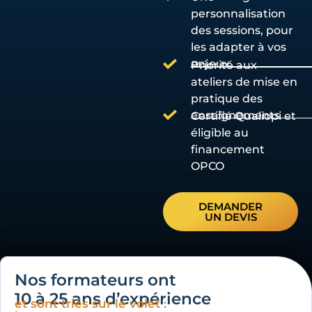
personnalisation
des sessions, pour
les adapter à vos
enjeux
Priorité aux
ateliers de mise en
pratique des
enseignements
Certifié Qualiopi et
éligible au
financement
OPCO
DEMANDER
UN DEVIS
Nos formateurs ont
10 à 25 ans d’expérience
et sont triés sur le volet :