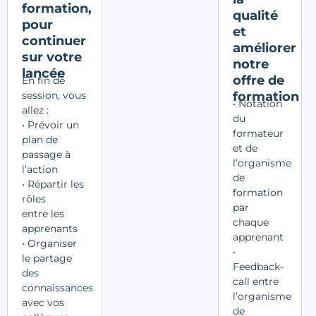
formation,
qualité
pour
et
continuer
améliorer
sur votre
notre
lancée
offre de
En fin de
session, vous
formation
• Notation
allez :
du
• Prévoir un
formateur
plan de
et de
passage à
l’organisme
l’action
de
•
Répartir les
formation
rôles
par
entre
les
chaque
apprenants
apprenant
• Organiser
•
le partage
Feedback-
des
call entre
connaissances
l’organisme
avec vos
de