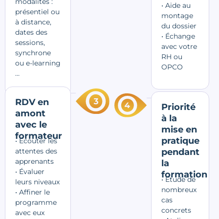
modalités :
• Aide au
présentiel ou
montage
à distance,
du dossier
dates des
• Échange
sessions,
avec votre
synchrone
RH ou
ou e-learning
OPCO
…
RDV en
Priorité
amont
à la
avec le
mise en
formateur
pratique
• Écouter les
attentes des
pendant
apprenants
la
• Évaluer
formation
• Étude de
leurs niveaux
nombreux
• Affiner le
cas
programme
concrets
avec eux