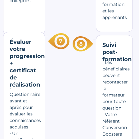
collègues
formation
et les
apprenants
Évaluer
Suivi
votre
post-
progression
formation
• Les
+
bénéficiaires
certificat
peuvent
de
recontacter
réalisation
•
le
Questionnaire
formateur
avant et
pour toute
après pour
question
évaluer les
• Votre
connaissances
référent
acquises
Conversion
• Un
Boosters