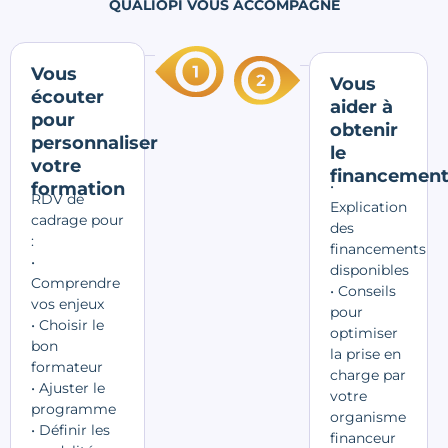
QUALIOPI VOUS ACCOMPAGNE
Vous
Vous
écouter
aider à
pour
obtenir
personnaliser
le
votre
financemen
•
formation
RDV de
Explication
cadrage pour
des
:
financements
•
disponibles
Comprendre
• Conseils
vos enjeux
pour
• Choisir le
optimiser
bon
la prise en
formateur
charge par
• Ajuster le
votre
programme
organisme
• Définir les
financeur