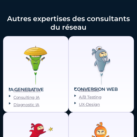
Autres expertises des consultants
du réseau
CONVERSION WEB
IA GENERATIVE
Audit CRO
Formations IA
A/B Testing
Consulting IA
UX-Design
Diagnostic IA