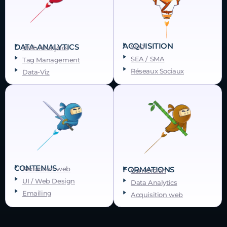
ACQUISITION
DATA-ANALYTICS
SEO
Web Analytics
SEA / SMA
Tag Management
Réseaux Sociaux
Data-Viz
CONTENUS
FORMATIONS
Rédaction web
Conversion
UI / Web Design
Data Analytics
Emailing
Acquisition web