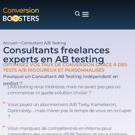
Accueil
>
Consultant A/B Testing
Consultants freelances
experts en AB testing
OPTIMISEZ VOS TAUX DE CONVERSION GRÂCE À DES
TESTS A/B RIGOUREUX ET PERSONNALISÉS
Pourquoi un Consultant AB Testing indépendant en
renfort ?
L’AB testing vous intéresse, mais ne savez pas pas où
commencer ni quelle solution choisir ?
Vous payez un abonnement A/B Tasty, Kameleoon,
Optimizely… mais n’avez pas le temps de vous en occuper
?
Vous manquez de compétences en interne pour
paramétrer des scenarios d’A/B Testing, et pour analyser