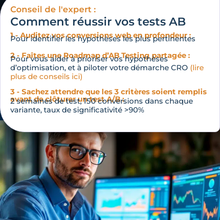
Conseil de l'expert :
Comment réussir vos tests AB
1 - Auditez vos conversions web en profondeur :
Pour identifier les hypothèses les plus pertinentes
2 - Faîtes une Roadmap d’AB Testing partagée :
Pour vous aider à prioriser vos hypothèses
d’optimisation, et à piloter votre démarche CRO
(lire
plus de conseils ici)
3 - Sachez attendre que les 3 critères soient remplis
avant de clôturer un test A/B :
2 semaines de test, 150 conversions dans chaque
variante, taux de significativité >90%