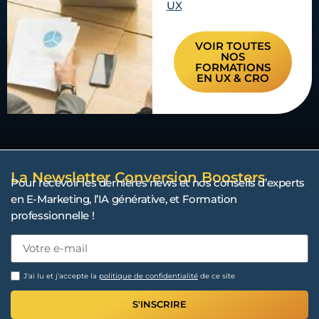
UX
VOIR TOUTES
NOS
FORMATIONS
EN UX & CRO
La Newsletter Conversion Boosters
Pour recevoir les dernières news et nos conseils d’experts
en E-Marketing, l’IA générative, et Formation
professionnelle !
J'ai lu et j'accepte la
politique de confidentialité
de ce site
S'INSCRIRE