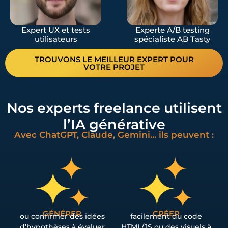
Expert UX et tests
Experte A/B testing
utilisateurs
spécialiste AB Tasty
TROUVONS LE MEILLEUR EXPERT POUR
VOTRE PROJET
Nos experts freelance utilisent
l’IA générative
Avec ChatGPT, Claude, Gemini... ils peuvent :
GÉNÉRER
CRÉER
ou confirmer des idées
facilement du code
d’hypothèses à évaluer
HTML/JS ou des visuels à