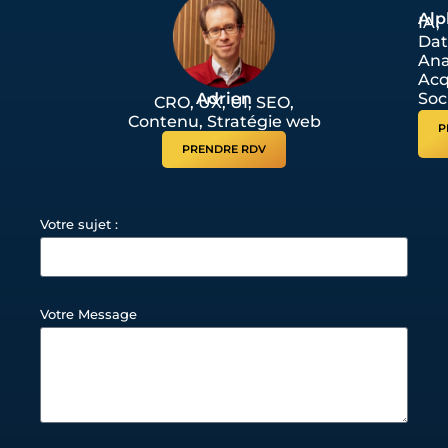
Alp
IA,
Dat
Ana
Acq
Adrien
Soc
CRO, UX, UI, SEO,
Contenu, Stratégie web
P
PRENDRE RDV
Votre sujet :
Votre Message