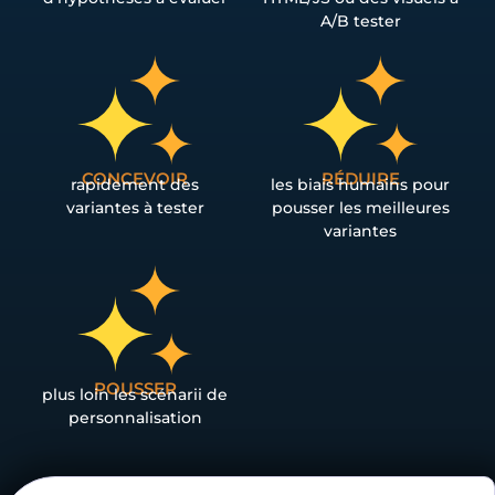
A/B tester
CONCEVOIR
RÉDUIRE
rapidement des
les biais humains pour
variantes à tester
pousser les meilleures
variantes
POUSSER
plus loin les scénarii de
personnalisation