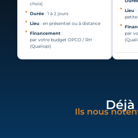
Duré
choix)
Lieu
:
Durée
: 1 à 2 jours
petit
Lieu
: en présentiel ou à distance
Fina
Financement
:
par v
par votre budget OPCO / RH
(Quali
(Qualiopi)
Déjà
Ils nous noten