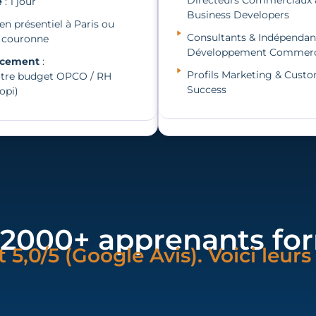
Directeurs Commerciaux 
e
: 1 jour
Business Developers
 en présentiel à Paris ou
Consultants & Indépendan
e couronne
Développement Commerc
ncement
:
Profils Marketing & Cust
otre budget OPCO / RH
Success
opi)
 2000+ apprenants for
t 5,0/5 (Google Avis). Voici leur