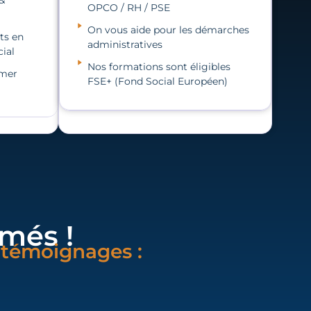
&
OPCO / RH / PSE
On vous aide pour les démarches
ts en
administratives
ial
Nos formations sont éligibles
omer
FSE+ (Fond Social Européen)
més !
s témoignages :