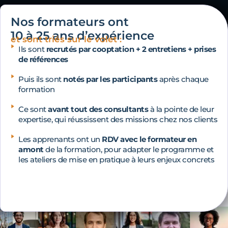
Nos formateurs ont
10 à 25 ans d’expérience
et sont triés sur le volet :
Ils sont
recrutés par cooptation + 2 entretiens + prises
de références
Puis ils sont
notés par les participants
après chaque
formation
Ce sont
avant tout des consultants
à la pointe de leur
expertise, qui réussissent des missions chez nos clients
Les apprenants ont un
RDV avec le formateur en
amont
de la formation, pour adapter le programme et
les ateliers de mise en pratique à leurs enjeux concrets