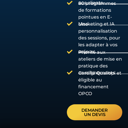
nos clients
80 programmes
de formations
pointues en E-
Marketing et IA
Une
personnalisation
des sessions, pour
les adapter à vos
enjeux
Priorité aux
ateliers de mise en
pratique des
enseignements
Certifié Qualiopi et
éligible au
financement
OPCO
DEMANDER
UN DEVIS