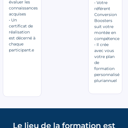
évaluer les
• Votre
connaissances
référent
acquises
Conversion
• Un
Boosters
certificat de
suit votre
réalisation
montée en
est décerné à
compétence
chaque
• Il crée
participant.e
avec vous
votre plan
de
formation
personnalisé
pluriannuel
Le lieu de la formation est