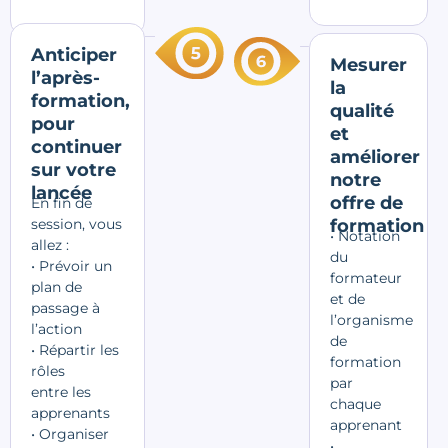
Anticiper
Mesurer
l’après-
la
formation,
qualité
pour
et
continuer
améliorer
sur votre
notre
lancée
offre de
En fin de
session, vous
formation
• Notation
allez :
du
• Prévoir un
formateur
plan de
et de
passage à
l’organisme
l’action
de
•
Répartir les
formation
rôles
par
entre
les
chaque
apprenants
apprenant
• Organiser
•