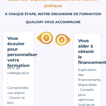
pratique
À CHAQUE ÉTAPE, NOTRE ORGANISME DE FORMATION
QUALIOPI VOUS ACCOMPAGNE
Vous
Vous
écouter
aider à
pour
obtenir
personnaliser
le
votre
financemen
•
formation
RDV de
Explication
cadrage pour
des
:
financements
•
disponibles
Comprendre
• Conseils
vos enjeux
pour
• Choisir le
optimiser
bon
la prise en