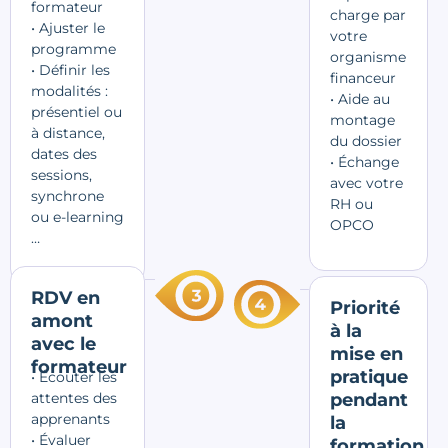
formateur
charge par
• Ajuster le
votre
programme
organisme
• Définir les
financeur
modalités :
• Aide au
présentiel ou
montage
à distance,
du dossier
dates des
• Échange
sessions,
avec votre
synchrone
RH ou
ou e-learning
OPCO
…
RDV en
Priorité
amont
à la
avec le
mise en
formateur
pratique
• Écouter les
attentes des
pendant
apprenants
la
• Évaluer
formation