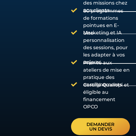
des missions chez
nos clients
80 programmes
de formations
pointues en E-
Marketing et IA
Une
personnalisation
des sessions, pour
les adapter à vos
enjeux
Priorité aux
ateliers de mise en
pratique des
enseignements
Certifié Qualiopi et
éligible au
financement
OPCO
DEMANDER
UN DEVIS