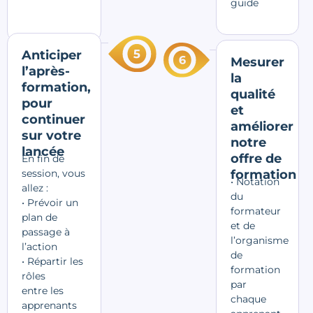
guide
Anticiper
Mesurer
l’après-
la
formation,
qualité
pour
et
continuer
améliorer
sur votre
notre
lancée
offre de
En fin de
session, vous
formation
• Notation
allez :
du
• Prévoir un
formateur
plan de
et de
passage à
l’organisme
l’action
de
•
Répartir les
formation
rôles
par
entre
les
chaque
apprenants