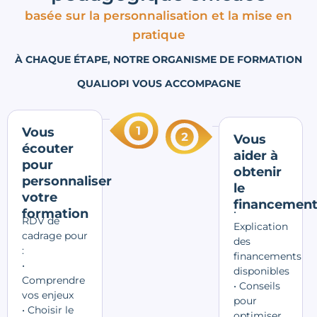
basée sur la personnalisation et la mise en
pratique
À CHAQUE ÉTAPE, NOTRE ORGANISME DE FORMATION
QUALIOPI VOUS ACCOMPAGNE
Vous
Vous
écouter
aider à
pour
obtenir
personnaliser
le
votre
financemen
•
formation
RDV de
Explication
cadrage pour
des
:
financements
•
disponibles
Comprendre
• Conseils
vos enjeux
pour
• Choisir le
optimiser