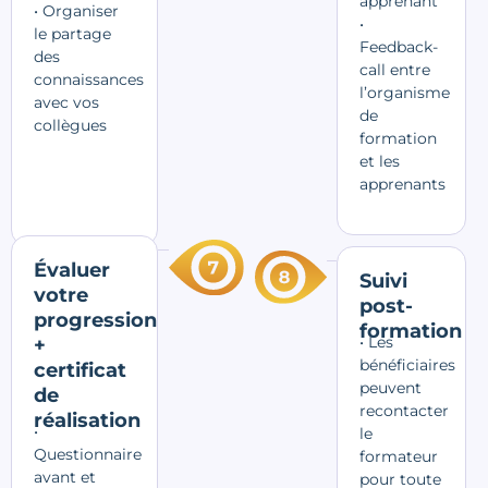
apprenant
• Organiser
•
le partage
Feedback-
des
call entre
connaissances
l’organisme
avec vos
de
collègues
formation
et les
apprenants
Évaluer
Suivi
votre
post-
progression
formation
• Les
+
bénéficiaires
certificat
peuvent
de
recontacter
réalisation
•
le
Questionnaire
formateur
avant et
pour toute