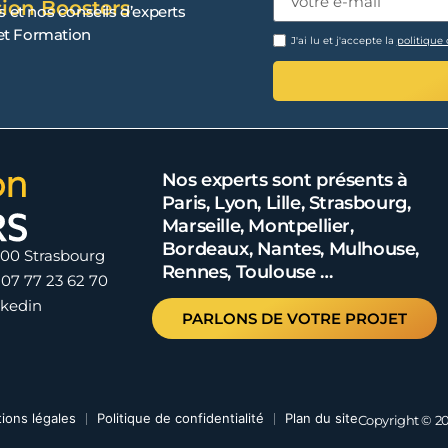
sion Boosters
s et nos conseils d’experts
 et Formation
J'ai lu et j'accepte la
politique 
Nos experts sont présents à
Paris, Lyon, Lille, Strasbourg,
Marseille, Montpellier,
Bordeaux, Nantes, Mulhouse,
000 Strasbourg
Rennes, Toulouse …
07 77 23 62 70
nkedin
PARLONS DE VOTRE PROJET
ions légales
Politique de confidentialité
Plan du site
Copyright © 20