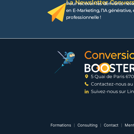
La Newsletter Conver
Pour recevoir les dernières new
en E-Marketing, l’IA générative,
professionnelle !
5 Quai de Paris 67
Contactez-nous au 
Suivez-nous sur Li
Formations
Consulting
Contact
Ment