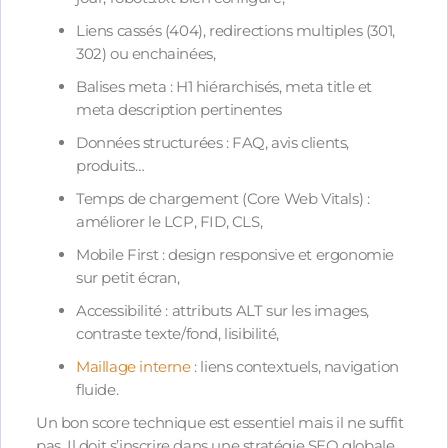
Liens cassés (404), redirections multiples (301,
302) ou enchainées,
Balises meta : H1 hiérarchisés, meta title et
meta description pertinentes
Données structurées : FAQ, avis clients,
produits…
Temps de chargement (Core Web Vitals) :
améliorer le LCP, FID, CLS,
Mobile First : design responsive et ergonomie
sur petit écran,
Accessibilité : attributs ALT sur les images,
contraste texte/fond, lisibilité,
Maillage interne
: liens contextuels, navigation
fluide.
Un bon score technique est essentiel mais il ne suffit
pas. Il doit s’inscrire dans une stratégie SEO globale