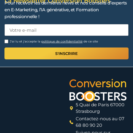
La Newsletter Conversion Boosters
Pour recevoir les dernières news et nos conseils d’experts
en E-Marketing, l’IA générative, et Formation
professionnelle !
J'ai lu et j'accepte la
politique de confidentialité
de ce site
S'INSCRIRE
5 Quai de Paris 67000
Strasbourg
Contactez-nous au 07
68 80 90 20
Suivez-nous sur