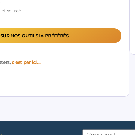
.
 et sourcé.
 SUR NOS OUTILS IA PRÉFÉRÉS
sters,
c’est par ici…