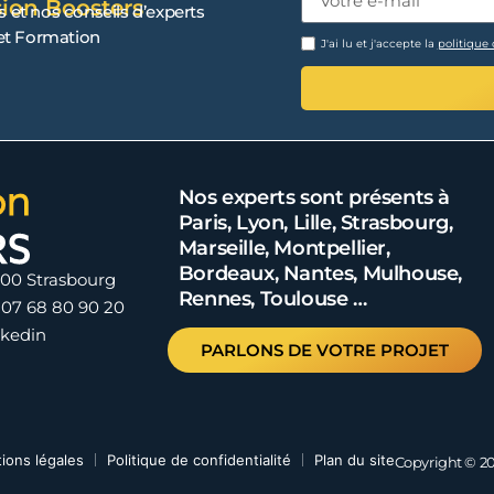
sion Boosters
s et nos conseils d’experts
 et Formation
J'ai lu et j'accepte la
politique 
Nos experts sont présents à
Paris, Lyon, Lille, Strasbourg,
Marseille, Montpellier,
Bordeaux, Nantes, Mulhouse,
000 Strasbourg
Rennes, Toulouse …
 07 68 80 90 20
nkedin
PARLONS DE VOTRE PROJET
ions légales
Politique de confidentialité
Plan du site
Copyright © 20