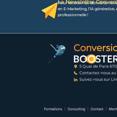
La Newsletter Conver
Pour recevoir les dernières new
en E-Marketing, l’IA générative,
professionnelle !
5 Quai de Paris 67
Contactez-nous au
Suivez-nous sur Li
Formations
Consulting
Contact
Ment