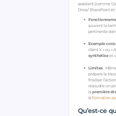
assistant (comme Gem
Drive/ SharePoint et
Fonctionnem
souvent la tec
pertinente dan
Exemple conc
client X » ou « 
synthétise
et v
Limites
: Même 
prépare le trava
finaliser l’act
résoudre un p
la
première ét
la
formation ass
Qu’est-ce qu