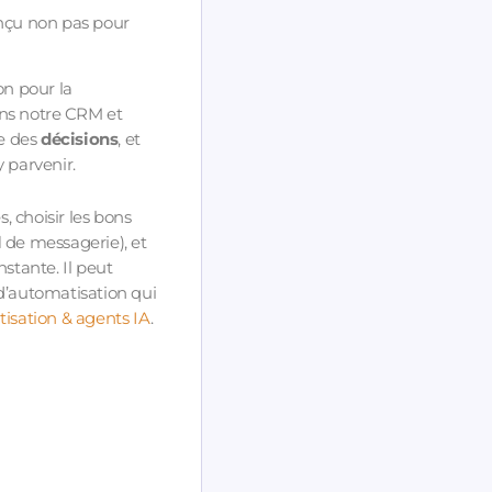
onçu non pas pour
n pour la
ans notre CRM et
re des
décisions
, et
y parvenir.
, choisir les bons
l
de messagerie), et
stante. Il peut
 d’automatisation qui
isation & agents IA
.