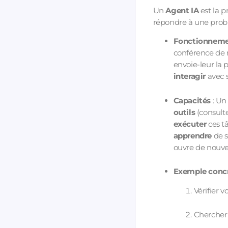
Un
Agent IA
est la 
répondre à une prob
Fonctionnem
conférence de m
envoie-leur la p
interagir
avec 
Capacités
: Un
outils
(consulte
exécuter
ces t
apprendre
de s
ouvre de nouve
Exemple conc
Vérifier v
Chercher 