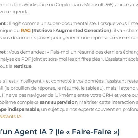
ini dans Workspace ou Copilot dans Microsoft 365) a accès à vos
 votre agenda.
ent
: Il agit comme un super-documentaliste. Lorsque vous l’interr
hnique du
RAG
(Retrieval-Augmented Generation)
: il va « che
s vos documents privés pour générer une réponse précise et con
ret
: Vous demandez : « Fais-moi un résumé des derniers échang
Analyse ce PDF joint et sors-moi les chiffres clés ». L’assistant acc
ous la
restitue
.
s’il est « intelligent » et connecté à vos données, l’assistant rest
il (le brouillon de réponse, le résumé, le tableau), mais il attend
ion. Il ne va pas naviguer de lui-même entre votre CRM et votre out
roblème complexe
sans supervision
. Maîtriser cette interaction
ape indispensable
, un sujet que nos experts couvrent en profo
istants IA
.
’un Agent IA ? (le « Faire-Faire »)