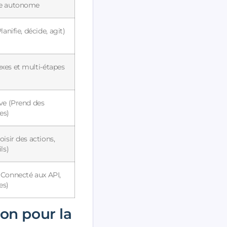
e autonome
lanifie, décide, agit)
es et multi-étapes
ve (Prend des
ves)
oisir des actions,
ls)
Connecté aux API,
es)
ion pour la