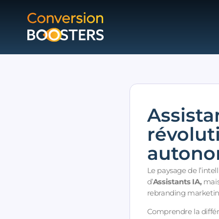
Assistan
révolut
auton
Le paysage de l’intell
d’
Assistants IA,
mais
rebranding marketing
Comprendre la différe