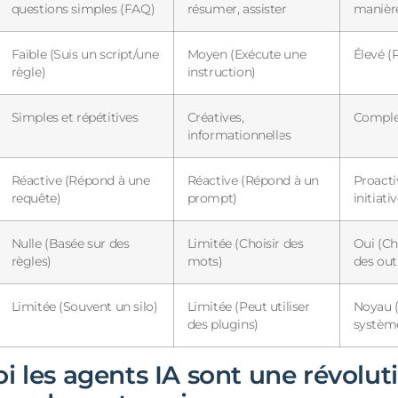
questions simples (FAQ)
résumer, assister
manièr
Faible (Suis un script/une
Moyen (Exécute une
Élevé (P
règle)
instruction)
Simples et répétitives
Créatives,
Complex
informationnelles
Réactive (Répond à une
Réactive (Répond à un
Proacti
requête)
prompt)
initiati
Nulle (Basée sur des
Limitée (Choisir des
Oui (Ch
règles)
mots)
des outi
Limitée (Souvent un silo)
Limitée (Peut utiliser
Noyau (
des plugins)
systèm
i les agents IA sont une révolut