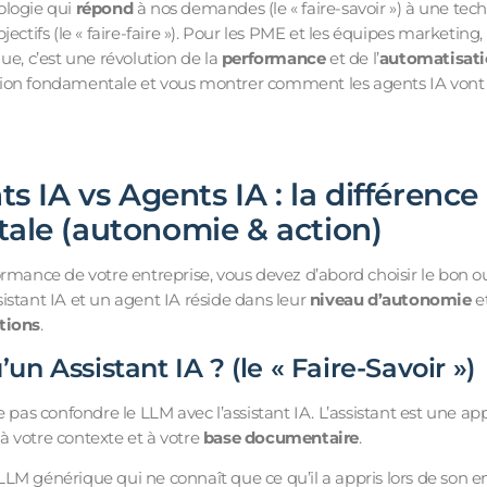
ologie qui
répond
à nos demandes (le « faire-savoir ») à une tec
ectifs (le « faire-faire »). Pour les PME et les équipes marketing,
ue, c’est une révolution de la
performance
et de l’
automatisat
inction fondamentale et vous montrer comment les agents IA vont 
ts IA vs Agents IA : la différence
ale (autonomie & action)
rmance de votre entreprise, vous devez d’abord choisir le bon out
istant IA et un agent IA réside dans leur
niveau d’autonomie
e
tions
.
un Assistant IA ? (le « Faire-Savoir »)
e pas confondre le LLM avec l’assistant IA. L’assistant est une app
 votre contexte et à votre
base documentaire
.
LM générique qui ne connaît que ce qu’il a appris lors de son 