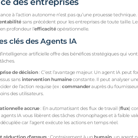
ce des entreprises
tance à l’action autonome n’est pas qu’une prouesse technique. C
entabilité
sans précédent pour les entreprises de toute taille. L
en profondeur l’
efficacité
opérationnelle.
es clés des Agents IA
’intelligence artificielle offre des bénéfices stratégiques qui von
tâches.
prise de décision
: C’est l’avantage majeur. Un agent IA peut f
essus sans
intervention humaine
constante. Il peut analyser une
écider de l’action requise (ex :
commander
auprès du fournisseur 
ins des utilisateurs.
rationnelle accrue
: En automatisant des flux de travail (
flux
) co
es agents IA vous libèrent des tâches chronophages et à faible val
 décuplée car l’agent exécute les actions en temps réel.
 réduction d’erreurs
: Contrairement à un
humain
, un agent ne