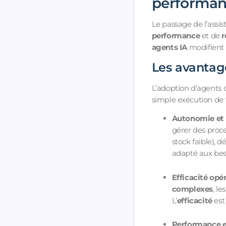
performan
Le passage de l’assis
performance
et de
r
agents IA
modifient 
Les avantag
L’adoption d’agents d
simple exécution de 
Autonomie et 
gérer des proc
stock faible), d
adapté aux beso
Efficacité opé
complexes
, l
L’
efficacité
est
Performance et