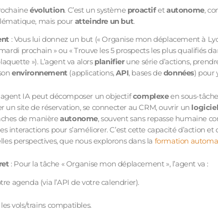
prochaine
évolution
. C’est un système
proactif
et
autonome
, c
lématique, mais pour
atteindre un but
.
ent
: Vous lui donnez un but (« Organise mon déplacement à Lyo
ardi prochain » ou « Trouve les 5 prospects les plus qualifiés d
laquette »). L’agent va alors
planifier
une série d’actions, prend
son
environnement
(applications,
API
, bases de
données
) pour 
 agent IA peut décomposer un objectif
complexe
en sous-tâches
r un site de réservation, se connecter au CRM, ouvrir un
logicie
âches de manière
autonome
, souvent sans repasse humaine con
es interactions pour s’améliorer. C’est cette capacité d’action et
lles perspectives, que nous explorons dans la
formation automat
ret
: Pour la tâche « Organise mon déplacement », l’agent va :
otre agenda (via l’API de votre calendrier).
les vols/trains compatibles.