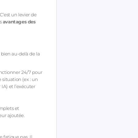
’est un levier de
es
avantages des
t bien au-delà de la
onctionner 24/7 pour
 situation (ex : un
IA) et l’exécuter
mplets et
eur ajoutée.
 fatigue pas. Il