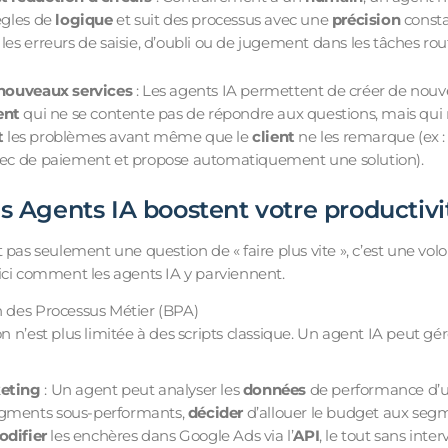
ègles de
logique
et suit des processus avec une
précision
consta
es erreurs de saisie, d’oubli ou de jugement dans les tâches rout
 nouveaux services
: Les agents IA permettent de créer de nouve
ent
qui ne se contente pas de répondre aux questions, mais qui 
t
les problèmes avant même que le
client
ne les remarque (ex :
ec de paiement et propose automatiquement une solution).
 Agents IA boostent votre productivi
 pas seulement une question de « faire plus vite », c’est une volo
ici comment les agents IA y parviennent.
 des Processus Métier (BPA)
 n’est plus limitée à des scripts classique. Un agent IA peut gére
eting
: Un agent peut analyser les
données
de performance d’
 segments sous-performants,
décider
d’allouer le budget aux segm
difier
les enchères dans Google Ads via l’
API
, le tout sans inte