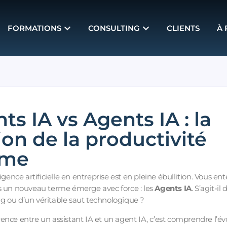
FORMATIONS
CONSULTING
CLIENTS
À
ts IA vs Agents IA : la
ion de la productivité
ome
igence artificielle en entreprise est en pleine ébullition. Vous en
 un nouveau terme émerge avec force : les
Agents IA
. S’agit-il
 ou d’un véritable saut technologique ?
nce entre un assistant IA et un agent IA, c’est comprendre l’évol