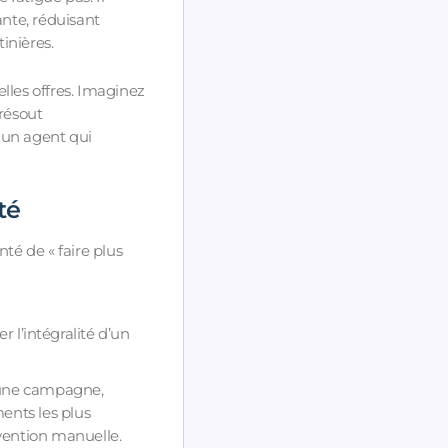
nte, réduisant
inières.
lles offres. Imaginez
résout
 un agent qui
té
nté de « faire plus
r l’intégralité d’un
une campagne,
ents les plus
rvention manuelle.