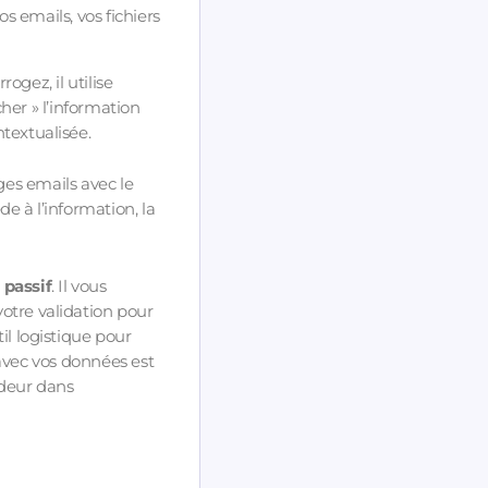
 emails, vos fichiers
ogez, il utilise
rcher » l’information
textualisée.
es emails avec le
ède à l’information, la
e
passif
. Il vous
 votre validation pour
il logistique pour
 avec vos données est
ndeur dans