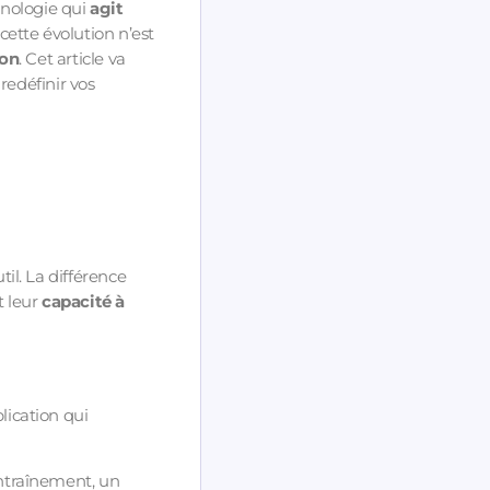
hnologie qui
agit
 cette évolution n’est
ion
. Cet article va
redéfinir vos
il. La différence
t leur
capacité à
lication qui
entraînement, un