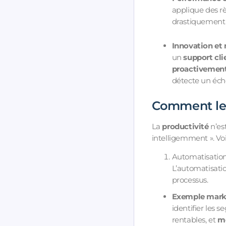
applique des r
drastiquement l
Innovation et
un
support cli
proactivemen
détecte un éch
Comment les
La
productivité
n’est
intelligemment ». Vo
Automatisation
L’automatisation
processus.
Exemple mark
identifier les
rentables, et
mo