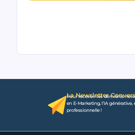
La Newsletter Conver
Pour recevoir les dernières new
en E-Marketing, l’IA générative,
professionnelle !