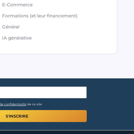
E-Commerce
Formations (et leur financement)
Général
IA générative
de confidentialité
de ce site
S'INSCRIRE