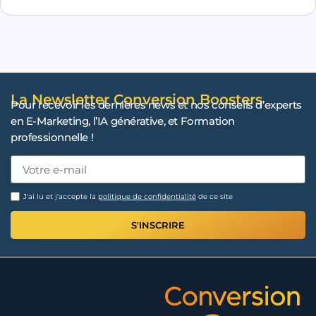
La Newsletter Conversion Boosters
Pour recevoir les dernières news et nos conseils d’experts
en E-Marketing, l’IA générative, et Formation
professionnelle !
J'ai lu et j'accepte la
politique de confidentialité
de ce site
S'INSCRIRE