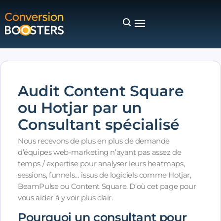
Audit Content Square
ou Hotjar par un
Consultant spécialisé
Nous recevons de plus en plus de demande
d’équipes web-marketing n’ayant pas assez de
temps / expertise pour analyser leurs heatmaps,
sessions, funnels… issus de logiciels comme Hotjar,
BeamPulse ou Content Square. D’où cet page pour
vous aider à y voir plus clair.
Pourquoi un consultant pour