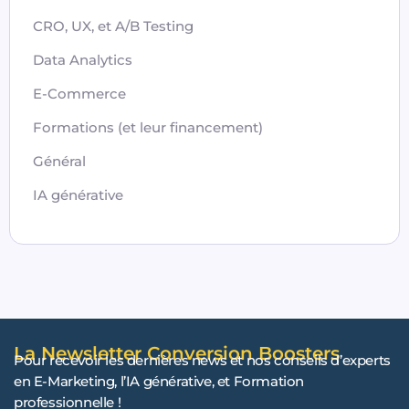
CRO, UX, et A/B Testing
Data Analytics
E-Commerce
Formations (et leur financement)
Général
IA générative
La Newsletter Conversion Boosters
Pour recevoir les dernières news et nos conseils d’experts
en E-Marketing, l’IA générative, et Formation
professionnelle !