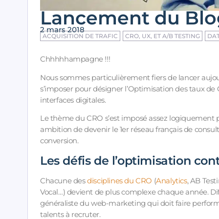
Lancement du Blo
2 mars 2018
ACQUISITION DE TRAFIC
CRO, UX, ET A/B TESTING
DAT
Chhhhhampagne !!!
Nous sommes particulièrement fiers de lancer aujou
s’imposer pour désigner l’Optimisation des taux de 
interfaces digitales.
Le thème du CRO s’est imposé assez logiquement pou
ambition de devenir le 1er réseau français de consu
conversion.
Les défis de l’optimisation con
Chacune des
disciplines du CRO
(
Analytics
, AB Test
Vocal…) devient de plus complexe chaque année. Diff
généraliste du web-marketing qui doit faire performer
talents à recruter.