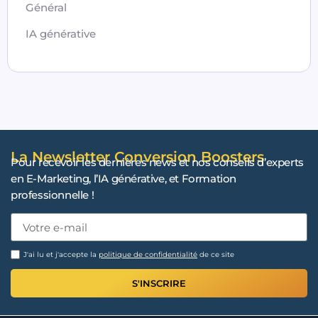
Général
IA générative
La Newsletter Conversion Boosters
Pour recevoir les dernières news et nos conseils d’experts
en E-Marketing, l’IA générative, et Formation
professionnelle !
J'ai lu et j'accepte la
politique de confidentialité
de ce site
S'INSCRIRE