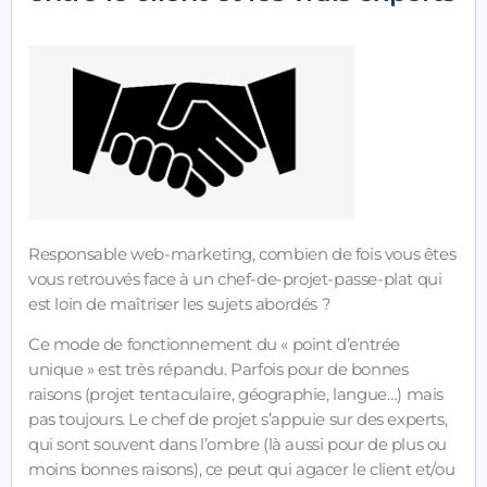
Responsable web-marketing, combien de fois vous êtes
vous retrouvés face à un chef-de-projet-passe-plat qui
est loin de maîtriser les sujets abordés ?
Ce mode de fonctionnement du « point d’entrée
unique » est très répandu. Parfois pour de bonnes
raisons (projet tentaculaire, géographie, langue…) mais
pas toujours. Le chef de projet s’appuie sur des experts,
qui sont souvent dans l’ombre (là aussi pour de plus ou
moins bonnes raisons), ce peut qui agacer le client et/ou