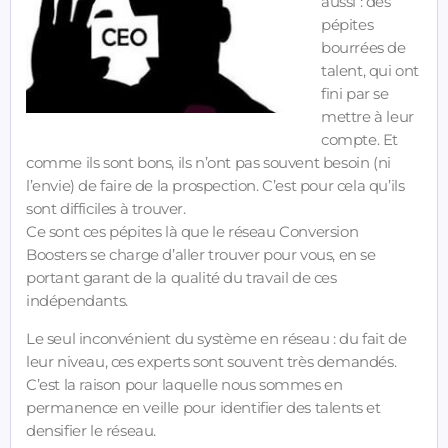
aussi : des
pépites
bourrées de
talent, qui ont
fini par se
mettre à leur
compte. Et
comme ils sont bons, ils n’ont pas souvent besoin (ni
l’envie) de faire de la prospection. C’est pour cela qu’ils
sont difficiles à trouver.
Ce sont ces pépites là que le réseau Conversion
Boosters se charge d’aller trouver pour vous, en se
portant garant de la qualité du travail de ces
indépendants.
Le seul inconvénient du système en réseau : du fait de
leur niveau, ces experts sont souvent très demandés.
C’est la raison pour laquelle nous sommes en
permanence en veille pour identifier des talents et
densifier le réseau.