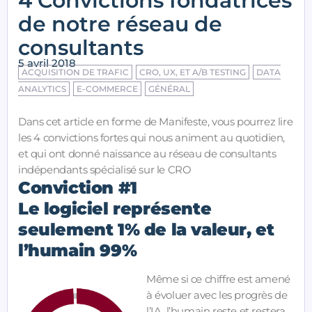
4 Convictions fondatrices
de notre réseau de
consultants
5 avril 2018
ACQUISITION DE TRAFIC
CRO, UX, ET A/B TESTING
DATA
ANALYTICS
E-COMMERCE
GÉNÉRAL
Dans cet article en forme de Manifeste, vous pourrez lire
les 4 convictions fortes qui nous animent au quotidien,
et qui ont donné naissance au réseau de consultants
indépendants spécialisé sur le CRO
Conviction #1
Le logiciel représente
seulement 1% de la valeur, et
l’humain 99%
Même si ce chiffre est amené
à évoluer avec les progrès de
l’IA, l’humain reste et restera