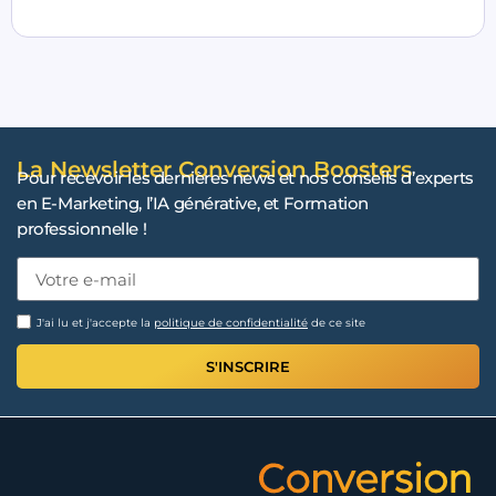
La Newsletter Conversion Boosters
Pour recevoir les dernières news et nos conseils d’experts
en E-Marketing, l’IA générative, et Formation
professionnelle !
J'ai lu et j'accepte la
politique de confidentialité
de ce site
S'INSCRIRE