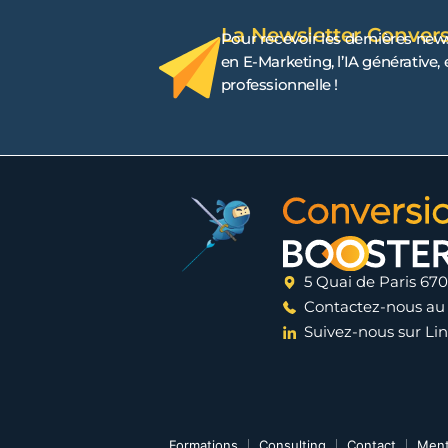
La Newsletter Conver
Pour recevoir les dernières new
en E-Marketing, l’IA générative,
professionnelle !
5 Quai de Paris 67
Contactez-nous au 
Suivez-nous sur Li
Formations
Consulting
Contact
Ment