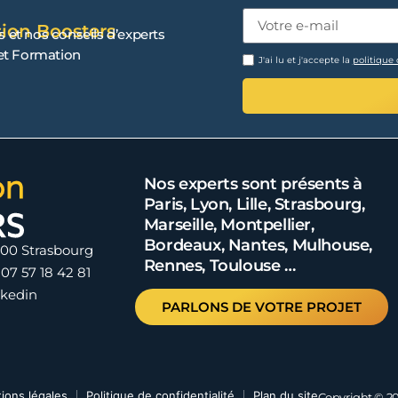
sion Boosters
s et nos conseils d’experts
 et Formation
J'ai lu et j'accepte la
politique 
Nos experts sont présents à
Paris, Lyon, Lille, Strasbourg,
Marseille, Montpellier,
Bordeaux, Nantes, Mulhouse,
000 Strasbourg
Rennes, Toulouse …
07 57 18 42 81
nkedin
PARLONS DE VOTRE PROJET
ions légales
Politique de confidentialité
Plan du site
Copyright © 20