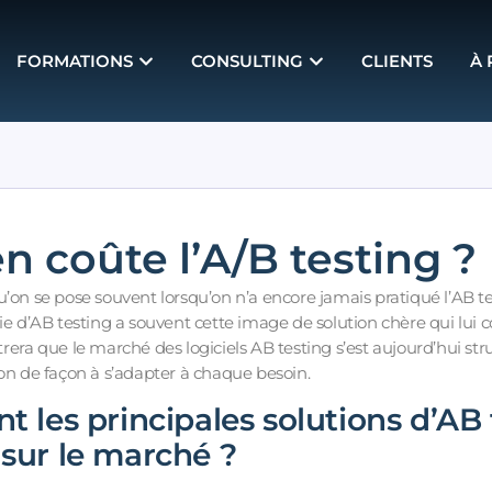
FORMATIONS
CONSULTING
CLIENTS
À
 coûte l’A/B testing ?
’on se pose souvent lorsqu’on n’a encore jamais pratiqué l’AB te
ie d’AB testing a souvent cette image de solution chère qui lui co
rera que le marché des logiciels AB testing s’est aujourd’hui str
ion de façon à s’adapter à chaque besoin.
nt les principales solutions d’AB
 sur le marché ?