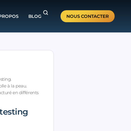
 PROPOS
BLOG
NOUS CONTACTER
sting.
lle à la peau.
ucturé en différents
 testing