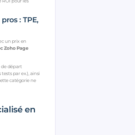
 ROI pour les
 pros : TPE,
c un prix en
vec Zoho Page
x de départ
sts par ex.), ainsi
ette catégorie ne
alisé en