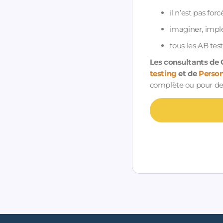
il n’est pas for
imaginer, implé
tous les AB tes
Les consultants de 
testing
et de
Person
complète ou pour des