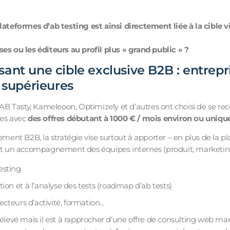
plateformes d’ab testing est ainsi directement liée à la cible v
ses ou les éditeurs au profil plus « grand public » ?
isant une cible exclusive B2B : entrepri
supérieures
 Tasty, Kameleoon, Optimizely et d’autres ont choisi de se recen
ses avec
des offres débutant à 1000 € / mois environ ou uniq
rement B2B, la stratégie vise surtout à apporter – en plus de la p
 et un accompagnement des équipes internes (produit, marketing, 
testing
ation et à l’analyse des tests (roadmap d’ab tests)
cteurs d’activité, formation…
 élevé mais il est à rapprocher d’une offre de consulting web ma