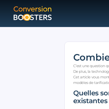
Combien
C’est une question qu
De plus, la technolog
Cet article vous mont
modèles de tarificat
Quelles so
existantes