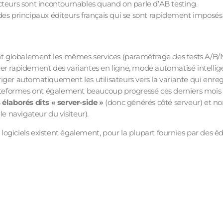
cteurs sont incontournables quand on parle d’AB testing.
des principaux éditeurs français qui se sont rapidement imposés
nt globalement les mêmes services (paramétrage des tests A/B/N,
er rapidement des variantes en ligne, mode automatisé intellige
ger automatiquement les utilisateurs vers la variante qui enregi
lateformes ont également beaucoup progressé ces derniers mois
 élaborés dits « server-side »
(donc générés côté serveur) et n
le navigateur du visiteur).
ogiciels existent également, pour la plupart fournies par des é