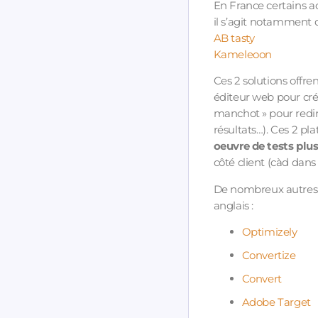
En France certains a
il s’agit notamment 
AB tasty
Kameleoon
Ces 2 solutions offre
éditeur web pour cré
manchot » pour rediri
résultats…). Ces 2 p
oeuvre de tests plus
côté client (càd dans 
De nombreux autres l
anglais :
Optimizely
Convertize
Convert
Adobe Target