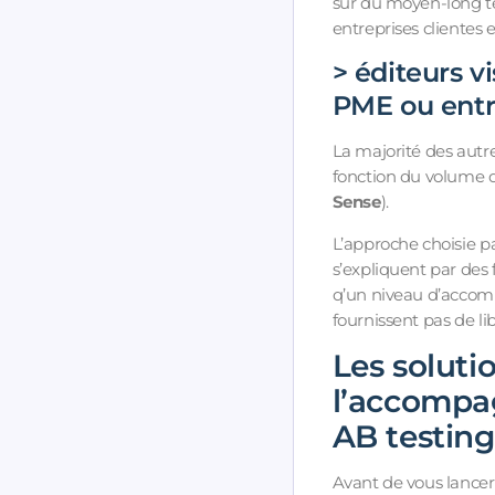
sur du moyen-long t
entreprises clientes 
> éditeurs vi
PME ou entre
La majorité des autr
fonction du volume de
Sense
).
L’approche choisie par
s’expliquent par des 
q’un niveau d’accomp
fournissent pas de li
Les soluti
l’accompa
AB testing
Avant de vous lancer s