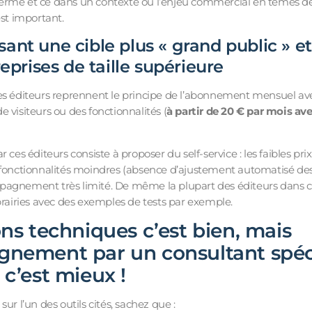
erme et ce dans un contexte où l’enjeu commercial en temes de
est important.
sant une cible plus « grand public » et
prises de taille supérieure
es éditeurs reprennent le principe de l’abonnement mensuel ave
 visiteurs ou des fonctionnalités (
à partir de 20 € par mois a
 ces éditeurs consiste à proposer du self-service : les faibles pri
fonctionnalités moindres (absence d’ajustement automatisé des te
agnement très limité. De même la plupart des éditeurs dans c
brairies avec des exemples de tests par exemple.
ons techniques c’est bien, mais
gnement par un consultant spéci
 c’est mieux !
ur l’un des outils cités, sachez que :